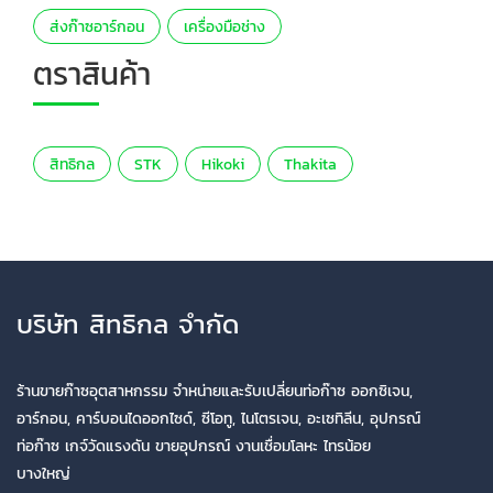
ส่งก๊าซอาร์กอน
เครื่องมือช่าง
ตราสินค้า
สิทธิกล
STK
Hikoki
Thakita
บริษัท สิทธิกล จำกัด
ร้านขายก๊าซอุตสาหกรรม จำหน่ายและรับเปลี่ยนท่อก๊าซ ออกซิเจน,
อาร์กอน, คาร์บอนไดออกไซด์, ซีโอทู, ไนโตรเจน, อะเซทิลีน, อุปกรณ์
ท่อก๊าซ เกจ์วัดแรงดัน ขายอุปกรณ์ งานเชื่อมโลหะ ไทรน้อย
บางใหญ่