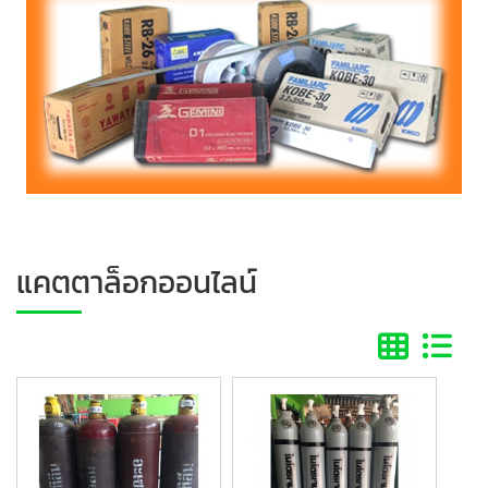
แคตตาล็อกออนไลน์