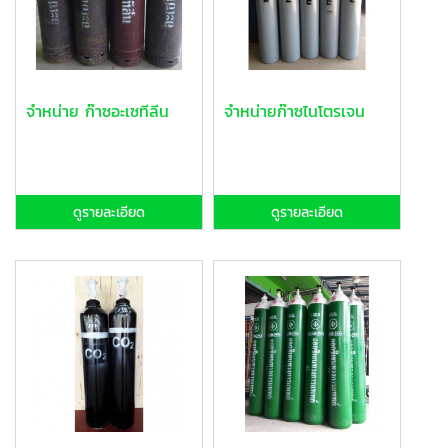
จำหน่าย ก๊าซอะเซทีลีน
จำหน่ายก๊าซไนโตรเจน
ดูรายละเอียด
ดูรายละเอียด