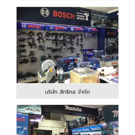
บริษัท สิทธิกล จำกัด