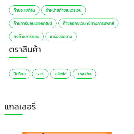
ก๊าซอะเซทีลีน
จำหน่ายก๊าซไนโตรเจน
ก๊าซคาร์บอนไดออกไซต์
ก๊าซออกซิเจน ใช้ทางการแพทย์
ส่งก๊าซอาร์กอน
เครื่องมือช่าง
ตราสินค้า
สิทธิกล
STK
Hikoki
Thakita
แกลเลอรี่